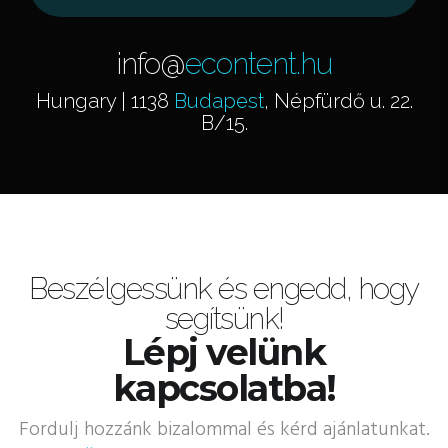
info@
econtent.hu
Hungary | 1138
Budapest
, Népfürdő u. 22.
B/15.
Beszélgessünk és engedd, hogy
segítsünk!
Lépj velünk
kapcsolatba!
Fordulj hozzánk bizalommal és kérd ajánlatunkat.