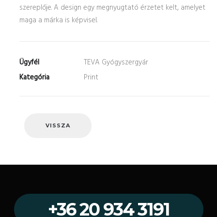
szereplője. A design egy megnyugtató érzetet kelt, amelyet
maga a márka is képvisel.
Ügyfél
TEVA Gyógyszergyár
Kategória
Print
VISSZA
+36 20 934 3191