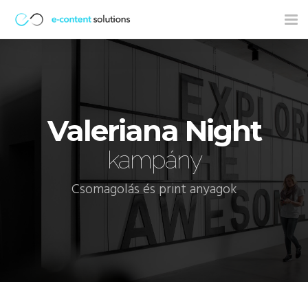
Tog
nav
Valeriana Night
kampány
Csomagolás és print anyagok