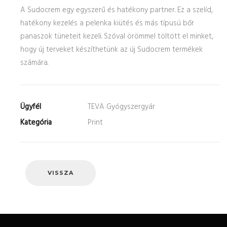
A Sudocrem egy egyszerű és hatékony partner. Ez a szelíd,
hatékony kezelés a pelenka kiütés és más típusú bőr
panaszok tüneteit kezeli. Szóval örömmel töltött el minket,
hogy új terveket készíthetünk az új Sudocrem termékek
számára.
Ügyfél
TEVA Gyógyszergyár
Kategória
Print
VISSZA