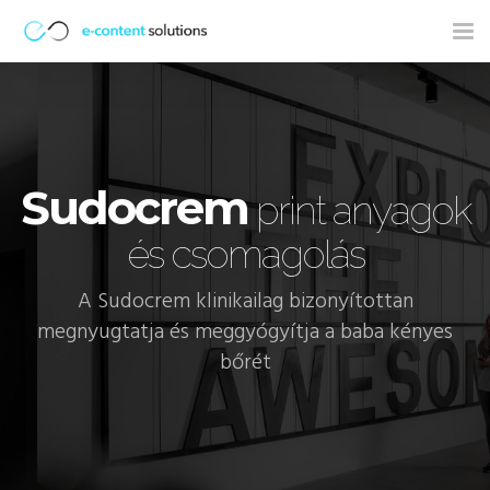
Tog
nav
Sudocrem
print anyagok
és csomagolás
A Sudocrem klinikailag bizonyítottan
megnyugtatja és meggyógyítja a baba kényes
bőrét