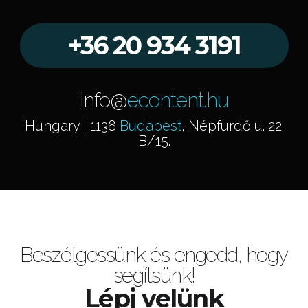
+36 20 934 3191
info@
econtent.hu
Hungary | 1138
Budapest
, Népfürdő u. 22.
B/15.
Beszélgessünk és engedd, hogy
segítsünk!
Lépj velünk