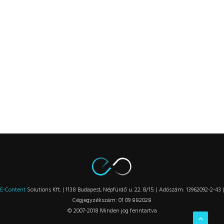
E-Content
Solutions Kft. | 1138 Budapest, Népfürdő u. 22. B/15. | Adószám: 13962092-2-43 |
Cégjegyzékszám: 01 09 882028
© 2007-2018 Minden jog fenntartva