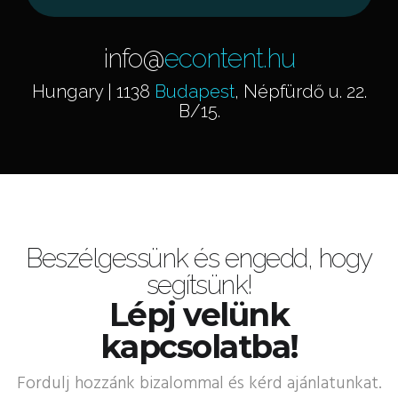
info@
econtent.hu
Hungary | 1138
Budapest
, Népfürdő u. 22.
B/15.
Beszélgessünk és engedd, hogy
segítsünk!
Lépj velünk
kapcsolatba!
Fordulj hozzánk bizalommal és kérd ajánlatunkat.