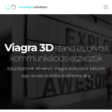
Tog
nav
Viagra 3D
stand és orvosi
kommunikációs eszközök
Készítettünk állványt, Viagra dobozból készült
egy orvosi szakmai konferenciára