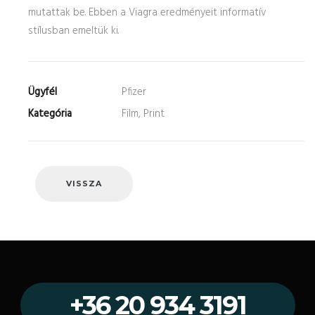
mutattak be. Ebben a Viagra eredményeit informatív
stílusban emeltük ki.
Ügyfél
Pfizer
Kategória
Film, Print
VISSZA
+36 20 934 3191