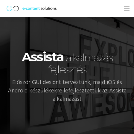
Tog
nav
Assista
alkalmazás
fejlesztés
Először GUI designt terveztünk, majd iOS és
Android készülékekre lefejlesztettük az Assista
alkalmazást