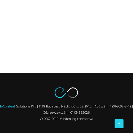
E-Content
Solutions Kft. | 1138 Budapest, Népfürdő u. 22. B/15. | Adószám: 13962092-2-43 |
Cégjegyzékszám: 01 09 882028
© 2007-2018 Minden jog fenntartva