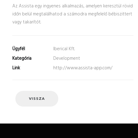
Az Assista egy ingyenes alkalmazás, amelyen keresztül rövid
időn belül megtalálhatod a számodra megfelelő bébiszittert
vagy takarítót.
Ügyfél
Iberical Kft.
Kategória
Development
Link
http://www.assista-app.com/
VISSZA