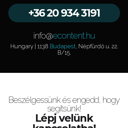
+36 20 934 3191
info@
econtent.hu
Hungary | 1138
Budapest
, Népfürdő u. 22.
B/15.
Beszélgessünk és engedd, hogy
segítsünk!
Lépj velünk