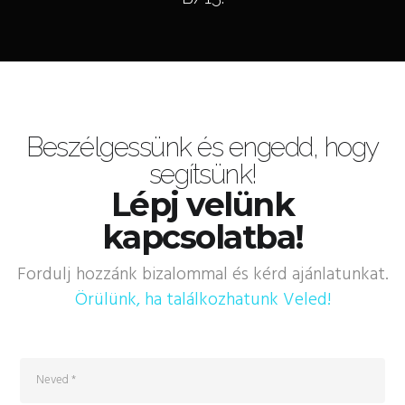
Beszélgessünk és engedd, hogy
segítsünk!
Lépj velünk
kapcsolatba!
Fordulj hozzánk bizalommal és kérd ajánlatunkat.
Örülünk, ha találkozhatunk Veled!