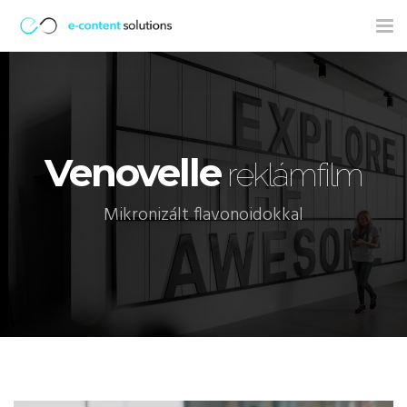
Tog
nav
Venovelle
reklámfilm
Mikronizált flavonoidokkal