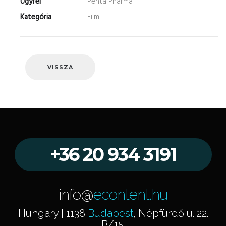
Ügyfél
Penta Pharma
Kategória
Film
VISSZA
+36 20 934 3191
info@
econtent.hu
Hungary | 1138
Budapest
, Népfürdő u. 22.
B/15.