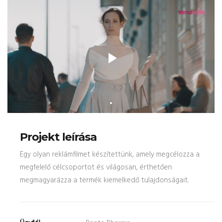
Projekt leírása
Egy olyan reklámfilmet készítettünk, amely megcélozza a
megfelelő célcsoportot és világosan, érthetően
megmagyarázza a termék kiemelkedő tulajdonságait.