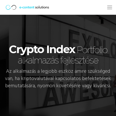
Tog
nav
Crypto Index
Portfolio
alkalmazás fejlesztése
Az alkalmazás a legjobb eszköz amire szükséged
van, ha kriptovalutával kapcsolatos befektetések
bemutatására, nyomon követésére vagy kíváncsi.