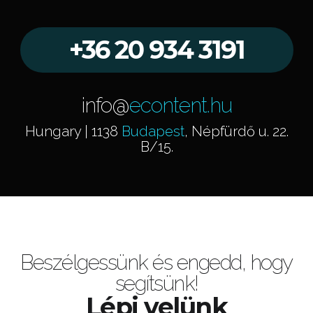
+36 20 934 3191
info@
econtent.hu
Hungary | 1138
Budapest
, Népfürdő u. 22.
B/15.
Beszélgessünk és engedd, hogy
segítsünk!
Lépj velünk