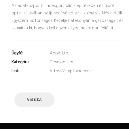
Az adatközpontú indexportfólió kiépítésében és újbóli
optimizálásában nyújt segítséget az alkalmazás. Név nélküli.
Egyszerű. Biztonságos. Kezelje hatékonyan a gazdaságait és
számítsa ki, hogyan kell egyensúlyba hozni portfolióját.
Ügyfél
Appic Ltd.
Kategória
Development
Link
https://cryptoindex.me
VISSZA