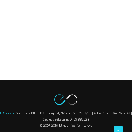
E-Content
Solutions Kft. | 1138 Budapest, Népfürdő u. 22. B/15. | Adószám: 13962092-2-43 |
Cégjegyzékszám: 01 09 882028
© 2007-2018 Minden jog fenntartva