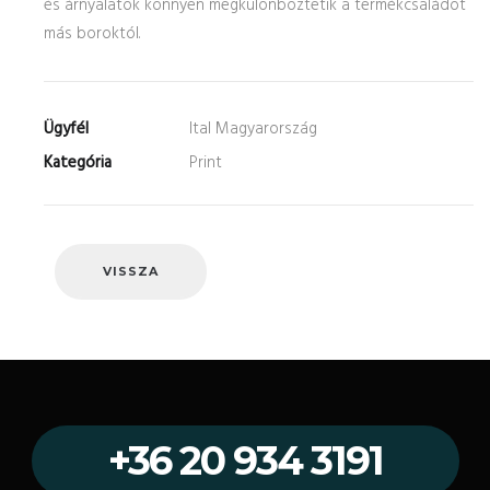
és árnyalatok könnyen megkülönböztetik a termékcsaládot
más boroktól.
Ügyfél
Ital Magyarország
Kategória
Print
VISSZA
+36 20 934 3191