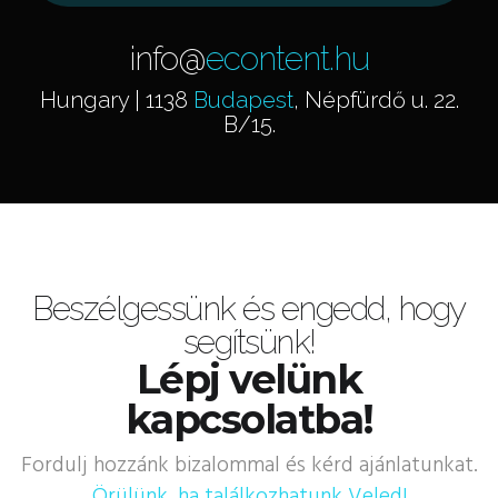
info@
econtent.hu
Hungary | 1138
Budapest
, Népfürdő u. 22.
B/15.
Beszélgessünk és engedd, hogy
segítsünk!
Lépj velünk
kapcsolatba!
Fordulj hozzánk bizalommal és kérd ajánlatunkat.
Örülünk, ha találkozhatunk Veled!