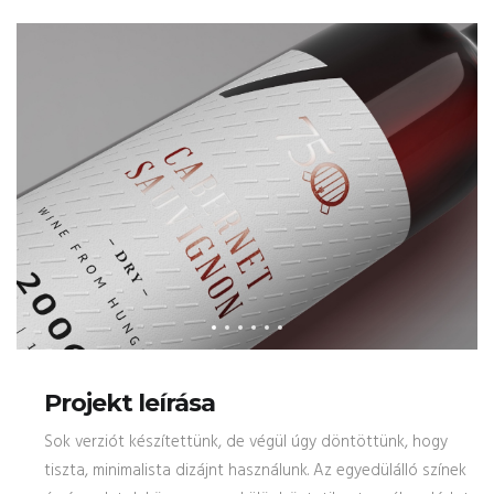
Projekt leírása
Sok verziót készítettünk, de végül úgy döntöttünk, hogy
tiszta, minimalista dizájnt használunk. Az egyedülálló színek