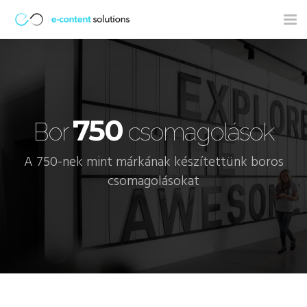
Tog
nav
750
Bor
csomagolások
A 750-nek mint márkának készítettünk boros
csomagolásokat