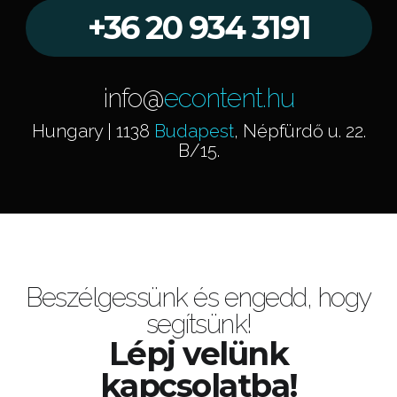
+36 20 934 3191
info@
econtent.hu
Hungary | 1138
Budapest
, Népfürdő u. 22.
B/15.
Beszélgessünk és engedd, hogy
segítsünk!
Lépj velünk
kapcsolatba!