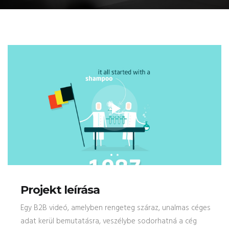
Projekt leírása
Egy B2B videó, amelyben rengeteg száraz, unalmas céges
adat kerül bemutatásra, veszélybe sodorhatná a cég