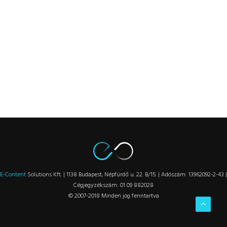
E-Content
Solutions Kft. | 1138 Budapest, Népfürdő u. 22. B/15. | Adószám: 13962092-2-43 |
Cégjegyzékszám: 01 09 882028
© 2007-2018 Minden jog fenntartva