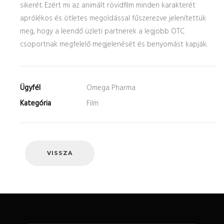
sikerét. Ezért mi az animált rövidfilm minden karakterét
aprólékos és ötletes megoldással fűszerezve jelenítettük
meg, hogy a leendő üzleti partnerek a legjobb OTC
csoportnak megfelelő megjelenését és benyomást kapják.
Ügyfél
Omega Pharma
Kategória
Film
VISSZA