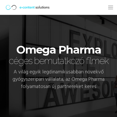
Tog
nav
Omega Pharma
céges bemutatkozó filmek
A világ egyik legdinamikusabban növekvő
gyógyszeripari vállalata, az Omega Pharma
folyamatosan új partnereket keres