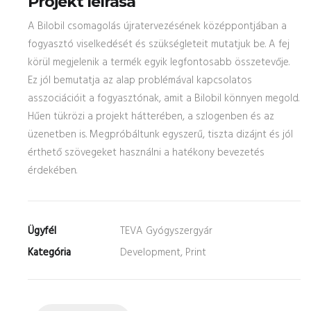
Projekt leírása
A Bilobil csomagolás újratervezésének középpontjában a
fogyasztó viselkedését és szükségleteit mutatjuk be. A fej
körül megjelenik a termék egyik legfontosabb összetevője.
Ez jól bemutatja az alap problémával kapcsolatos
asszociációit a fogyasztónak, amit a Bilobil könnyen megold.
Hűen tükrözi a projekt hátterében, a szlogenben és az
üzenetben is. Megpróbáltunk egyszerű, tiszta dizájnt és jól
érthető szövegeket használni a hatékony bevezetés
érdekében.
Ügyfél
TEVA Gyógyszergyár
Kategória
Development, Print