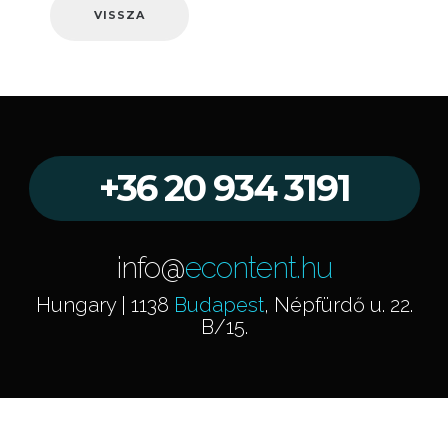
VISSZA
+36 20 934 3191
info@
econtent.hu
Hungary | 1138
Budapest
, Népfürdő u. 22.
B/15.