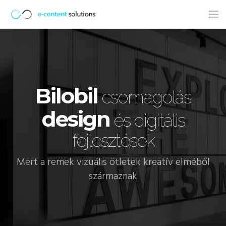
Tog
nav
Bilobil
csomagolás
design
és digitális
fejlesztések
Mert a remek vizuális ötletek kreatív elméből
származnak