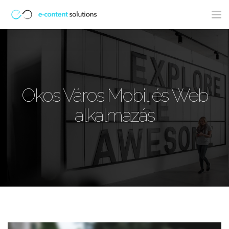
Tog
nav
Okos Város Mobil és Web
alkalmazás