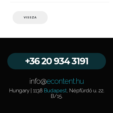
VISSZA
+36 20 934 3191
info@
econtent.hu
Hungary | 1138
Budapest
, Népfürdő u. 22.
B/15.